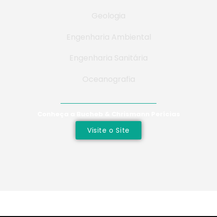
Geologia
Engenharia Ambiental
Engenharia Sanitária
Oceanografia
Conheça a Bucheb & Chrismann Perícias
Visite o Site