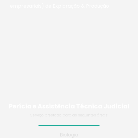
empresariais) de Exploração & Produção
Perícia e Assistência Técnica Judicial
Serviço prestado para as seguintes áreas:
Biologia