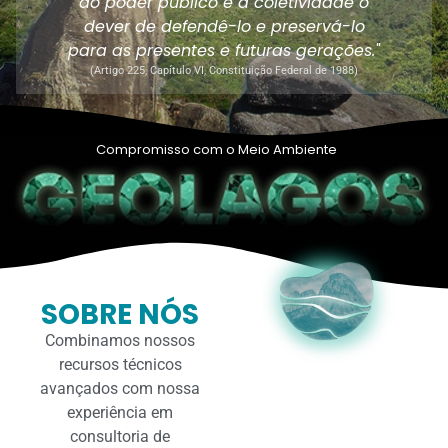
ao poder público e à coletividade o
dever de defendê-lo e preservá-lo
para as presentes e futuras gerações."
(Artigo 225, Capítulo VI, Constituição Federal de 1988)
Compromisso com o Meio Ambiente
SOBRE NÓS
Combinamos nossos
recursos técnicos
avançados com nossa
experiência em
consultoria de